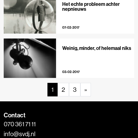
Het echte probleem achter
nepnieuws
07-02-2017
Weinig, minder, of helemaal niks
03-02-2017
1
2
3
»
Contact
070 361 71 11
info@svdj.nl