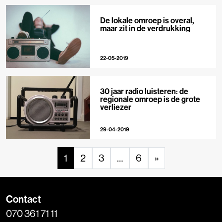
De lokale omroep is overal,
maar zit in de verdrukking
22-05-2019
30 jaar radio luisteren: de
regionale omroep is de grote
verliezer
29-04-2019
1
2
3
…
6
»
Contact
070 361 71 11