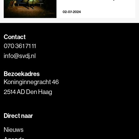
graden is al goed’
02-07-2024
Contact
070 361 71 11
info@svdj.nl
Bezoekadres
Koninginnegracht 46
2514 AD Den Haag
Direct naar
Nieuws