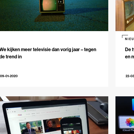
NIE
We kijken meer televisie dan vorig jaar – tegen
De t
de trend in
en m
09-01-2020
22-0