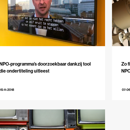
NPO-programma’s doorzoekbaar dankzij tool
Zo f
die ondertiteling uitleest
NP
15-11-2018
07-0