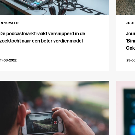
INNOVATIE
JOU
De podcastmarkt raakt versnipperd in de
Jour
zoektocht naar een beter verdienmodel
‘Bi
Oekr
Kobl
11-08-2022
23-0