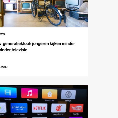
UWS
v-generatiekloof: jongeren kijken minder
inder televisie
3-2019