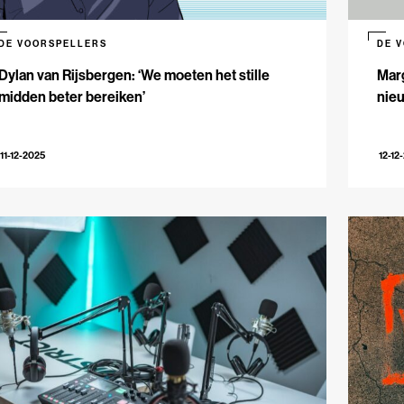
DE VOORSPELLERS
DE 
Dylan van Rijsbergen: ‘We moeten het stille
Marg
midden beter bereiken’
nieu
11-12-2025
12-12