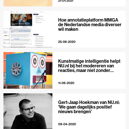
21-01-2021
Hoe annotatieplatform MMGA
de Nederlandse media diverser
wil maken
25-08-2020
Kunstmatige intelligentie helpt
NU.nl bij het modereren van
reacties, maar niet zonder
risico’s
11-06-2020
Gert-Jaap Hoekman van NU.nl:
'We gaan dagelijks positief
nieuws brengen'
09-04-2020