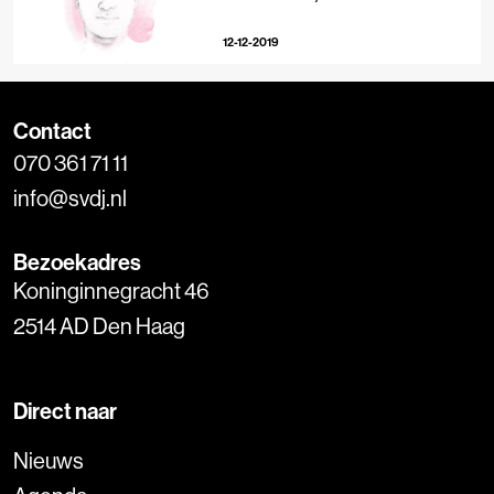
toestemming vragen voor een
reis’
12-12-2019
Contact
070 361 71 11
info@svdj.nl
Bezoekadres
Koninginnegracht 46
2514 AD Den Haag
Direct naar
Nieuws