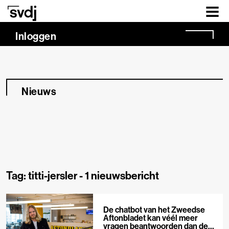
Naar hoofdinhoud
Inloggen
Nieuws
Tag: titti-jersler -
1 nieuwsbericht
De chatbot van het Zweedse
Aftonbladet kan véél meer
vragen beantwoorden dan de