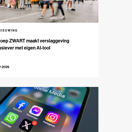
NIEUWING
oep ZWART maakt verslaggeving
usiever met eigen AI-tool
7-2026