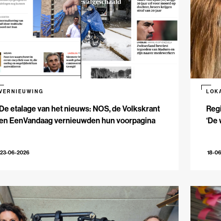
VERNIEUWING
LOK
De etalage van het nieuws: NOS, de Volkskrant
Reg
en EenVandaag vernieuwden hun voorpagina
‘De 
23-06-2026
18-0