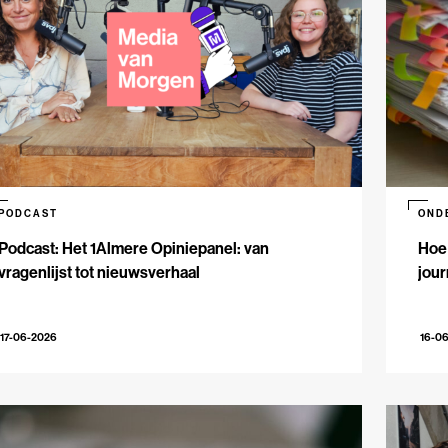
PODCAST
OND
Podcast: Het 1Almere Opiniepanel: van
Hoe 
vragenlijst tot nieuwsverhaal
jour
17-06-2026
16-0