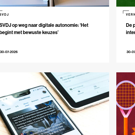
SVDJ
VER
SVDJ op weg naar digitale autonomie: ‘Het
De p
begint met bewuste keuzes’
inte
30-07-2026
30-0