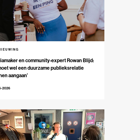
NIEUWING
iamaker en community-expert Rowan Blijd:
moet wel een duurzame publieksrelatie
nen aangaan’
6-2026