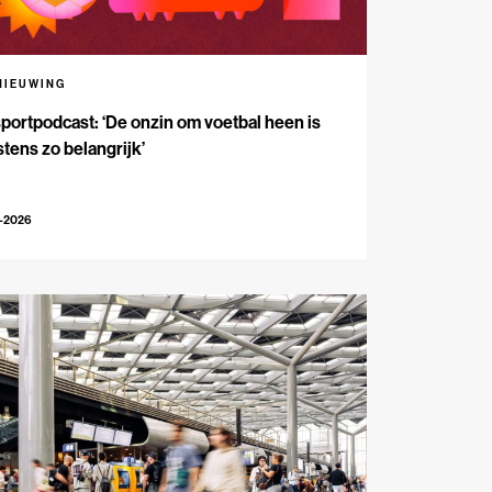
NIEUWING
portpodcast: ‘De onzin om voetbal heen is
tens zo belangrijk’
7-2026