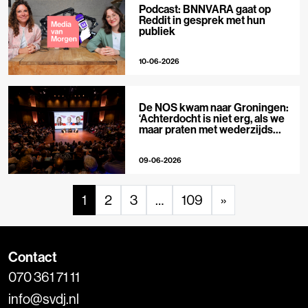
Podcast: BNNVARA gaat op
Reddit in gesprek met hun
publiek
10-06-2026
De NOS kwam naar Groningen:
‘Achterdocht is niet erg, als we
maar praten met wederzijds
respect’
09-06-2026
1
2
3
…
109
»
Contact
070 361 71 11
info@svdj.nl