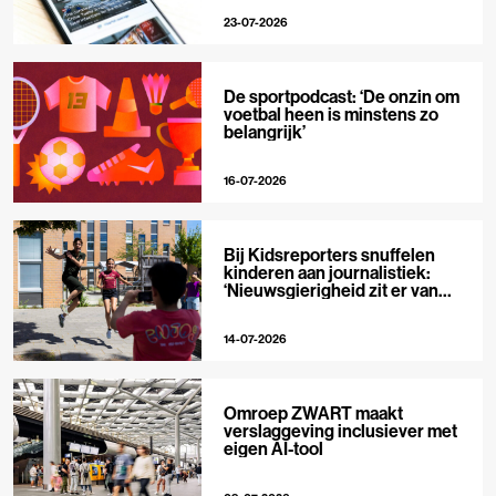
23-07-2026
De sportpodcast: ‘De onzin om
voetbal heen is minstens zo
belangrijk’
16-07-2026
Bij Kidsreporters snuffelen
kinderen aan journalistiek:
‘Nieuwsgierigheid zit er van
nature in’
14-07-2026
Omroep ZWART maakt
verslaggeving inclusiever met
eigen AI-tool