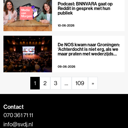
Podcast: BNNVARA gaat op
Reddit in gesprek met hun
publiek
10-06-2026
De NOS kwam naar Groningen:
‘Achterdocht is niet erg, als we
maar praten met wederzijds
respect’
09-06-2026
1
2
3
…
109
»
Contact
070 361 71 11
info@svdj.nl