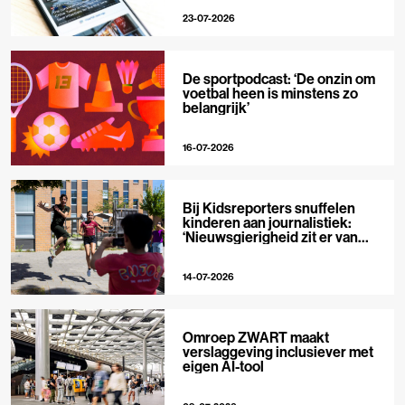
23-07-2026
De sportpodcast: ‘De onzin om
voetbal heen is minstens zo
belangrijk’
16-07-2026
Bij Kidsreporters snuffelen
kinderen aan journalistiek:
‘Nieuwsgierigheid zit er van
nature in’
14-07-2026
Omroep ZWART maakt
verslaggeving inclusiever met
eigen AI-tool