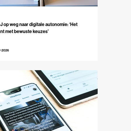
J
 op weg naar digitale autonomie: ‘Het
int met bewuste keuzes’
7-2026