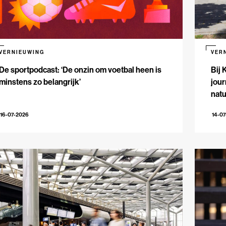
VERNIEUWING
VER
De sportpodcast: ‘De onzin om voetbal heen is
Bij 
minstens zo belangrijk’
jour
natu
16-07-2026
14-0