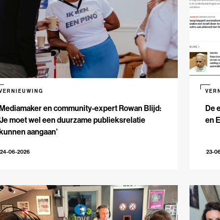
VERNIEUWING
VER
Mediamaker en community-expert Rowan Blijd:
De e
‘Je moet wel een duurzame publieksrelatie
en 
kunnen aangaan’
24-06-2026
23-0