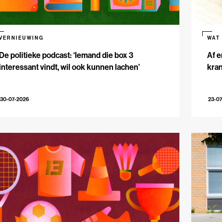
VERNIEUWING
WAT
De politieke podcast: ‘Iemand die box 3
Af e
interessant vindt, wil ook kunnen lachen’
kran
30-07-2026
23-0