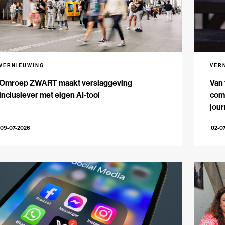
VERNIEUWING
VER
Omroep ZWART maakt verslaggeving
Van 
inclusiever met eigen AI-tool
comm
jour
09-07-2026
02-0