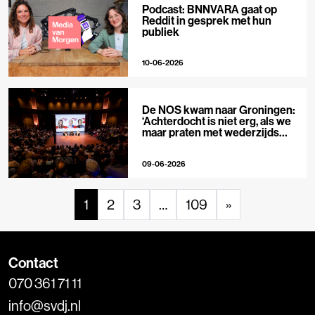
Podcast: BNNVARA gaat op
Reddit in gesprek met hun
publiek
10-06-2026
De NOS kwam naar Groningen:
‘Achterdocht is niet erg, als we
maar praten met wederzijds
respect’
09-06-2026
1
2
3
…
109
»
Contact
070 361 71 11
info@svdj.nl