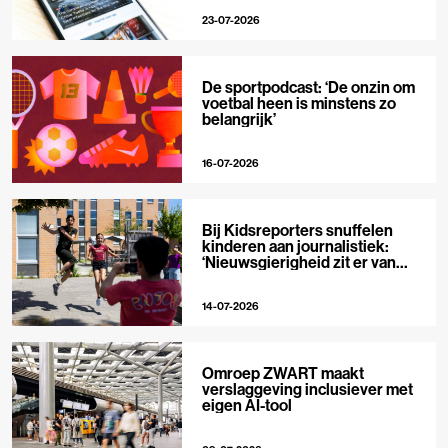
23-07-2026
De sportpodcast: ‘De onzin om
voetbal heen is minstens zo
belangrijk’
16-07-2026
Bij Kidsreporters snuffelen
kinderen aan journalistiek:
‘Nieuwsgierigheid zit er van
nature in’
14-07-2026
Omroep ZWART maakt
verslaggeving inclusiever met
eigen AI-tool