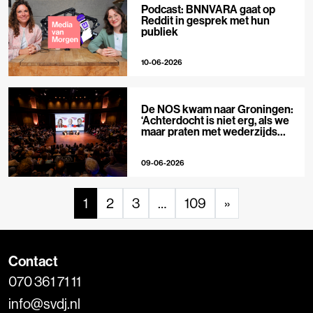
Podcast: BNNVARA gaat op
Reddit in gesprek met hun
publiek
10-06-2026
De NOS kwam naar Groningen:
‘Achterdocht is niet erg, als we
maar praten met wederzijds
respect’
09-06-2026
1
2
3
…
109
»
Contact
070 361 71 11
info@svdj.nl