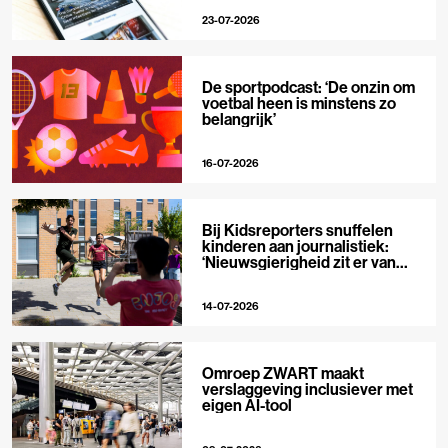
23-07-2026
De sportpodcast: ‘De onzin om
voetbal heen is minstens zo
belangrijk’
16-07-2026
Bij Kidsreporters snuffelen
kinderen aan journalistiek:
‘Nieuwsgierigheid zit er van
nature in’
14-07-2026
Omroep ZWART maakt
verslaggeving inclusiever met
eigen AI-tool