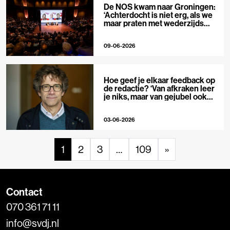
De NOS kwam naar Groningen:
‘Achterdocht is niet erg, als we
maar praten met wederzijds
respect’
09-06-2026
Hoe geef je elkaar feedback op
de redactie? ‘Van afkraken leer
je niks, maar van gejubel ook
niet’
03-06-2026
1
2
3
…
109
»
Contact
070 361 71 11
info@svdj.nl