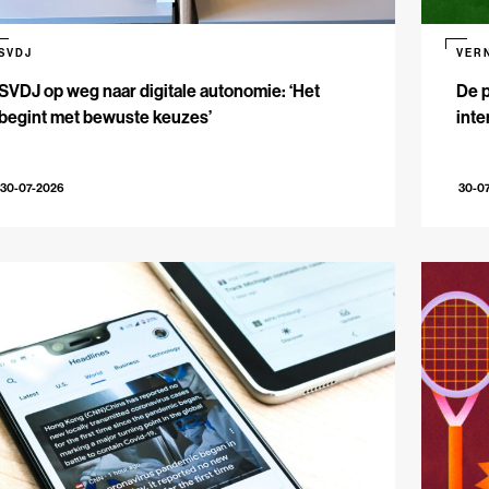
SVDJ
VER
SVDJ op weg naar digitale autonomie: ‘Het
De p
begint met bewuste keuzes’
inte
30-07-2026
30-0