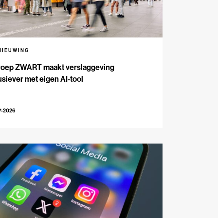
NIEUWING
oep ZWART maakt verslaggeving
usiever met eigen AI-tool
7-2026