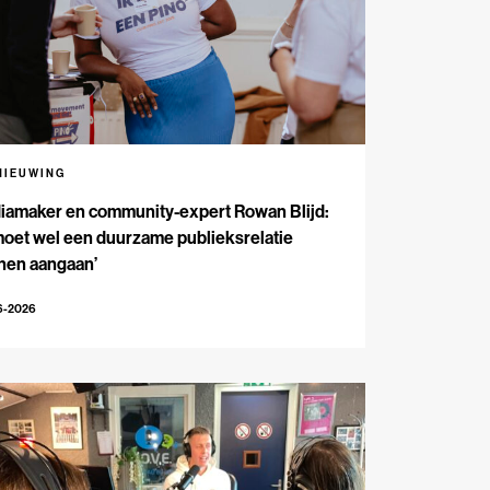
NIEUWING
iamaker en community-expert Rowan Blijd:
moet wel een duurzame publieksrelatie
nen aangaan’
6-2026