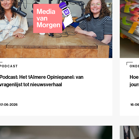
PODCAST
OND
Podcast: Het 1Almere Opiniepanel: van
Hoe 
vragenlijst tot nieuwsverhaal
jour
17-06-2026
16-0