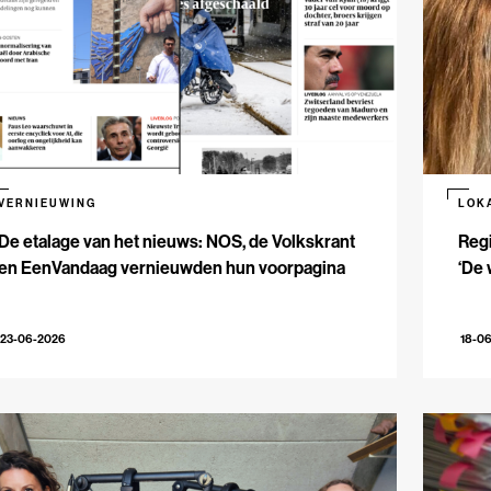
VERNIEUWING
LOK
De etalage van het nieuws: NOS, de Volkskrant
Reg
en EenVandaag vernieuwden hun voorpagina
‘De 
23-06-2026
18-0