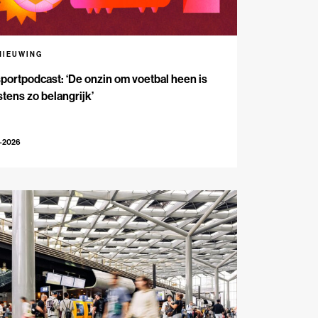
NIEUWING
portpodcast: ‘De onzin om voetbal heen is
tens zo belangrijk’
7-2026