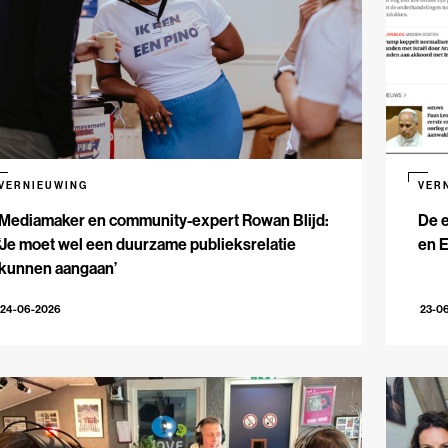
VERNIEUWING
VER
Mediamaker en community-expert Rowan Blijd:
De e
‘Je moet wel een duurzame publieksrelatie
en 
kunnen aangaan’
24-06-2026
23-0