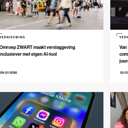
VERNIEUWING
VER
Omroep ZWART maakt verslaggeving
Van 
inclusiever met eigen AI-tool
comm
jour
09-07-2026
02-0