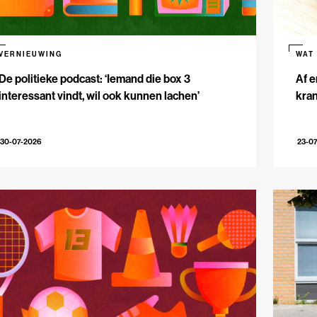
VERNIEUWING
WAT
De politieke podcast: ‘Iemand die box 3
Af e
interessant vindt, wil ook kunnen lachen’
kran
30-07-2026
23-0