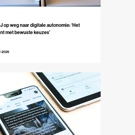
J
 op weg naar digitale autonomie: ‘Het
int met bewuste keuzes’
7-2026