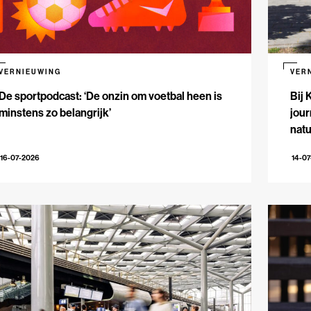
VERNIEUWING
VER
De sportpodcast: ‘De onzin om voetbal heen is
Bij 
minstens zo belangrijk’
jour
natu
16-07-2026
14-0