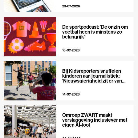
23-07-2026
De sportpodcast: ‘De onzin om
voetbal heen is minstens zo
belangrijk’
16-07-2026
Bij Kidsreporters snuffelen
kinderen aan journalistiek:
‘Nieuwsgierigheid zit er van
nature in’
14-07-2026
Omroep ZWART maakt
verslaggeving inclusiever met
eigen AI-tool