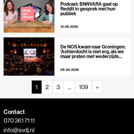
Podcast: BNNVARA gaat op
Reddit in gesprek met hun
publiek
10-06-2026
De NOS kwam naar Groningen:
‘Achterdocht is niet erg, als we
maar praten met wederzijds
respect’
09-06-2026
1
2
3
…
109
»
Contact
070 361 71 11
info@svdj.nl