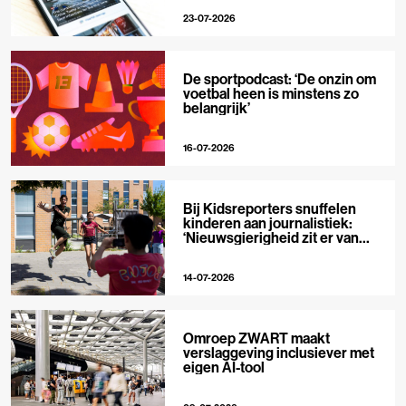
23-07-2026
De sportpodcast: ‘De onzin om
voetbal heen is minstens zo
belangrijk’
16-07-2026
Bij Kidsreporters snuffelen
kinderen aan journalistiek:
‘Nieuwsgierigheid zit er van
nature in’
14-07-2026
Omroep ZWART maakt
verslaggeving inclusiever met
eigen AI-tool