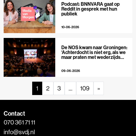
Podcast: BNNVARA gaat op
Reddit in gesprek met hun
publiek
10-06-2026
De NOS kwam naar Groningen:
‘Achterdocht is niet erg, als we
maar praten met wederzijds
respect’
09-06-2026
1
2
3
…
109
»
Contact
070 361 71 11
info@svdj.nl