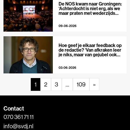
De NOS kwam naar Groningen:
‘Achterdocht is niet erg, als we
maar praten met wederzijds
respect’
09-06-2026
Hoe geef je elkaar feedback op
de redactie? ‘Van afkraken leer
je niks, maar van gejubel ook
niet’
03-06-2026
1
2
3
…
109
»
Contact
070 361 71 11
info@svdj.nl