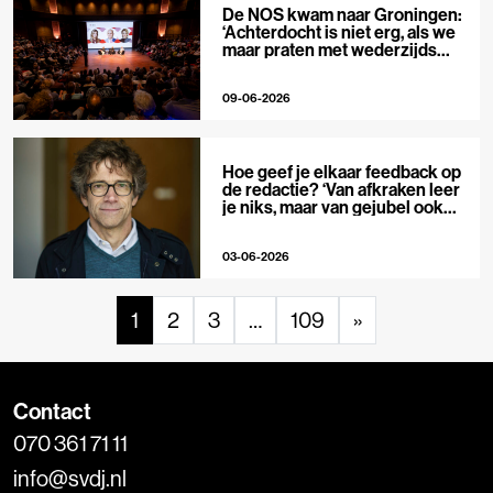
De NOS kwam naar Groningen:
‘Achterdocht is niet erg, als we
maar praten met wederzijds
respect’
09-06-2026
Hoe geef je elkaar feedback op
de redactie? ‘Van afkraken leer
je niks, maar van gejubel ook
niet’
03-06-2026
1
2
3
…
109
»
Contact
070 361 71 11
info@svdj.nl