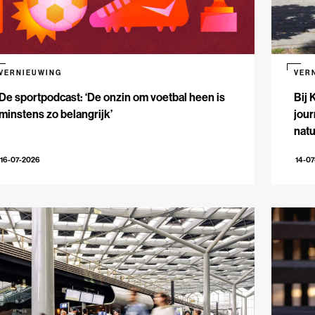
VERNIEUWING
VER
De sportpodcast: ‘De onzin om voetbal heen is
Bij 
minstens zo belangrijk’
jour
natu
16-07-2026
14-0