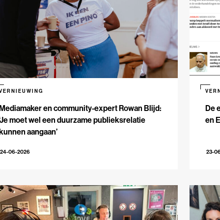
VERNIEUWING
VER
Mediamaker en community-expert Rowan Blijd:
De e
‘Je moet wel een duurzame publieksrelatie
en 
kunnen aangaan’
24-06-2026
23-0