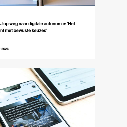
J
 op weg naar digitale autonomie: ‘Het
int met bewuste keuzes’
7-2026