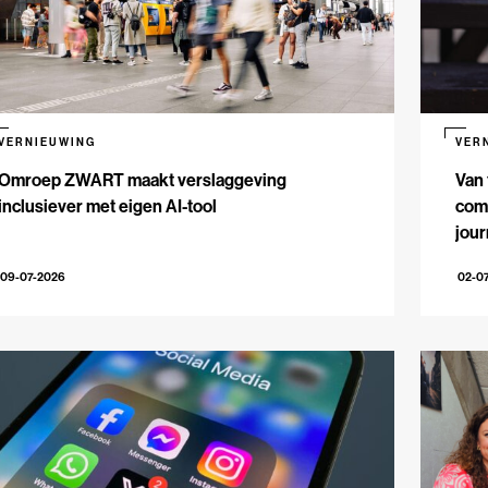
VERNIEUWING
VER
Omroep ZWART maakt verslaggeving
Van 
inclusiever met eigen AI-tool
comm
jour
09-07-2026
02-0