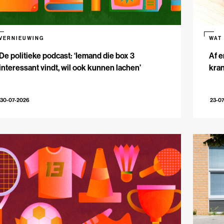
VERNIEUWING
WAT
De politieke podcast: ‘Iemand die box 3
Af e
interessant vindt, wil ook kunnen lachen’
kran
30-07-2026
23-0