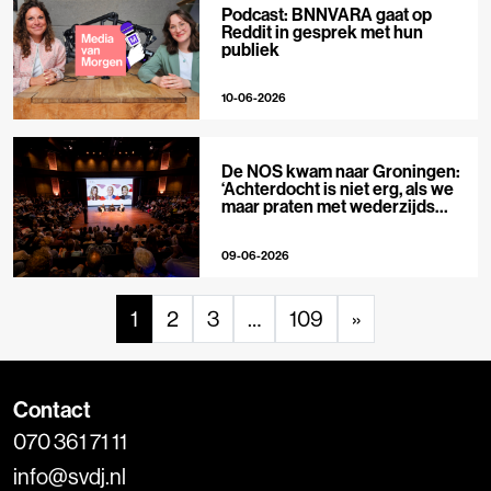
Podcast: BNNVARA gaat op
Reddit in gesprek met hun
publiek
10-06-2026
De NOS kwam naar Groningen:
‘Achterdocht is niet erg, als we
maar praten met wederzijds
respect’
09-06-2026
1
2
3
…
109
»
Contact
070 361 71 11
info@svdj.nl