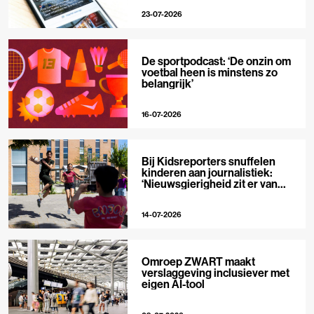
23-07-2026
De sportpodcast: ‘De onzin om
voetbal heen is minstens zo
belangrijk’
16-07-2026
Bij Kidsreporters snuffelen
kinderen aan journalistiek:
‘Nieuwsgierigheid zit er van
nature in’
14-07-2026
Omroep ZWART maakt
verslaggeving inclusiever met
eigen AI-tool