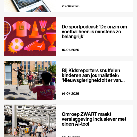
23-07-2026
De sportpodcast: ‘De onzin om
voetbal heen is minstens zo
belangrijk’
16-07-2026
Bij Kidsreporters snuffelen
kinderen aan journalistiek:
‘Nieuwsgierigheid zit er van
nature in’
14-07-2026
Omroep ZWART maakt
verslaggeving inclusiever met
eigen AI-tool