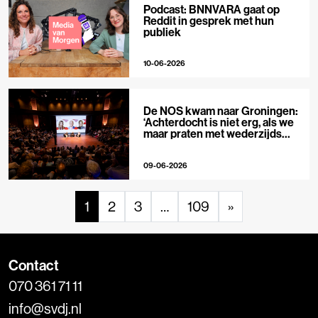
Podcast: BNNVARA gaat op
Reddit in gesprek met hun
publiek
10-06-2026
De NOS kwam naar Groningen:
‘Achterdocht is niet erg, als we
maar praten met wederzijds
respect’
09-06-2026
1
2
3
…
109
»
Contact
070 361 71 11
info@svdj.nl