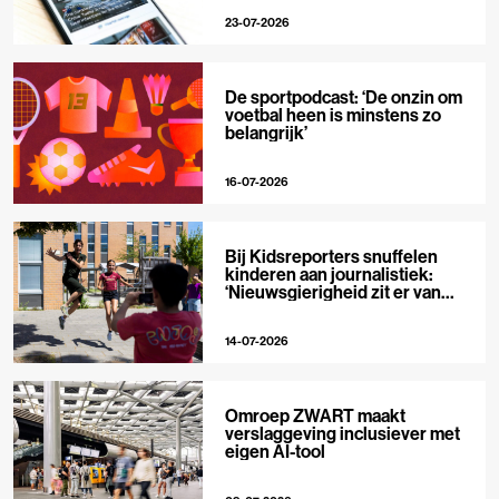
23-07-2026
De sportpodcast: ‘De onzin om
voetbal heen is minstens zo
belangrijk’
16-07-2026
Bij Kidsreporters snuffelen
kinderen aan journalistiek:
‘Nieuwsgierigheid zit er van
nature in’
14-07-2026
Omroep ZWART maakt
verslaggeving inclusiever met
eigen AI-tool