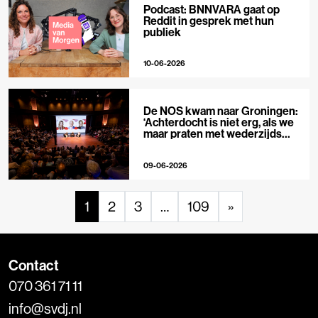
Podcast: BNNVARA gaat op
Reddit in gesprek met hun
publiek
10-06-2026
De NOS kwam naar Groningen:
‘Achterdocht is niet erg, als we
maar praten met wederzijds
respect’
09-06-2026
1
2
3
…
109
»
Contact
070 361 71 11
info@svdj.nl