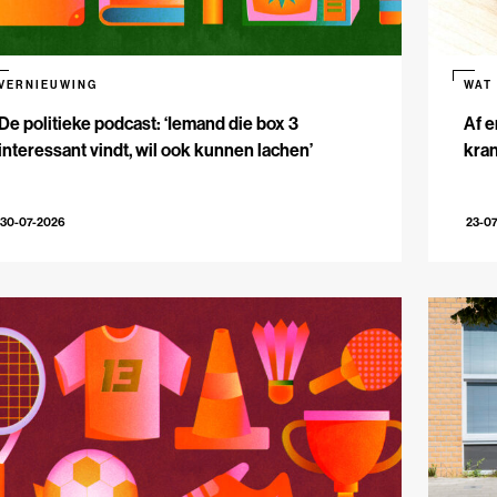
VERNIEUWING
WAT
De politieke podcast: ‘Iemand die box 3
Af e
interessant vindt, wil ook kunnen lachen’
kran
30-07-2026
23-0