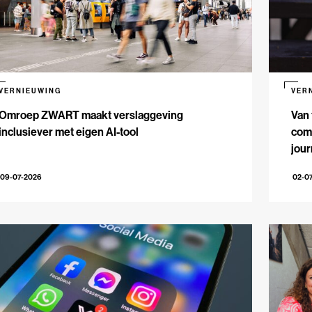
VERNIEUWING
VER
Omroep ZWART maakt verslaggeving
Van 
inclusiever met eigen AI-tool
comm
jour
09-07-2026
02-0