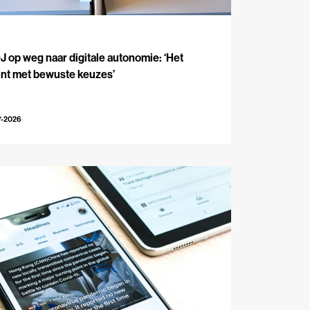
J
 op weg naar digitale autonomie: ‘Het
int met bewuste keuzes’
7-2026