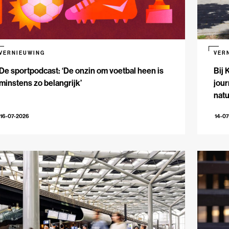
VERNIEUWING
VER
De sportpodcast: ‘De onzin om voetbal heen is
Bij 
minstens zo belangrijk’
jour
natu
16-07-2026
14-0