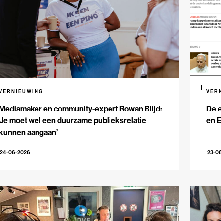
VERNIEUWING
VER
Mediamaker en community-expert Rowan Blijd:
De e
‘Je moet wel een duurzame publieksrelatie
en 
kunnen aangaan’
24-06-2026
23-0