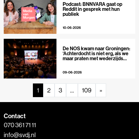
Podcast: BNNVARA gaat op
Reddit in gesprek met hun
publiek
10-06-2026
De NOS kwam naar Groningen:
‘Achterdocht is niet erg, als we
maar praten met wederzijds
respect’
09-06-2026
1
2
3
…
109
»
Contact
070 361 71 11
info@svdj.nl