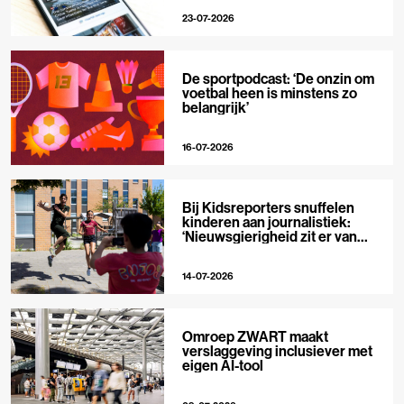
23-07-2026
De sportpodcast: ‘De onzin om
voetbal heen is minstens zo
belangrijk’
16-07-2026
Bij Kidsreporters snuffelen
kinderen aan journalistiek:
‘Nieuwsgierigheid zit er van
nature in’
14-07-2026
Omroep ZWART maakt
verslaggeving inclusiever met
eigen AI-tool