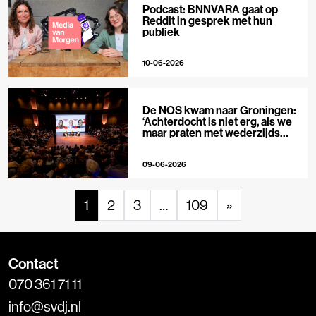
Podcast: BNNVARA gaat op
Reddit in gesprek met hun
publiek
10-06-2026
De NOS kwam naar Groningen:
‘Achterdocht is niet erg, als we
maar praten met wederzijds
respect’
09-06-2026
1
2
3
…
109
»
Contact
070 361 71 11
info@svdj.nl