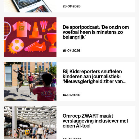
23-07-2026
De sportpodcast: ‘De onzin om
voetbal heen is minstens zo
belangrijk’
16-07-2026
Bij Kidsreporters snuffelen
kinderen aan journalistiek:
‘Nieuwsgierigheid zit er van
nature in’
14-07-2026
Omroep ZWART maakt
verslaggeving inclusiever met
eigen AI-tool