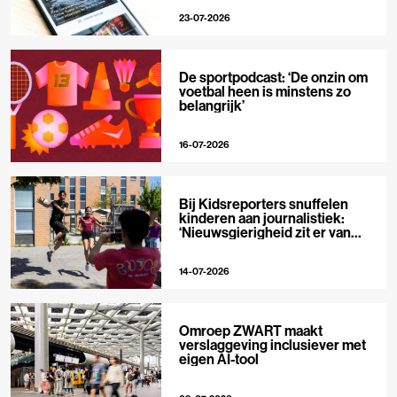
23-07-2026
De sportpodcast: ‘De onzin om
voetbal heen is minstens zo
belangrijk’
16-07-2026
Bij Kidsreporters snuffelen
kinderen aan journalistiek:
‘Nieuwsgierigheid zit er van
nature in’
14-07-2026
Omroep ZWART maakt
verslaggeving inclusiever met
eigen AI-tool