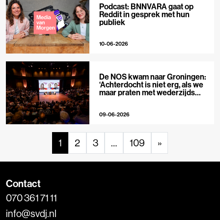
Podcast: BNNVARA gaat op
Reddit in gesprek met hun
publiek
10-06-2026
De NOS kwam naar Groningen:
‘Achterdocht is niet erg, als we
maar praten met wederzijds
respect’
09-06-2026
1
2
3
…
109
»
Contact
070 361 71 11
info@svdj.nl