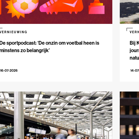
VERNIEUWING
VER
De sportpodcast: ‘De onzin om voetbal heen is
Bij 
minstens zo belangrijk’
jour
natu
16-07-2026
14-0