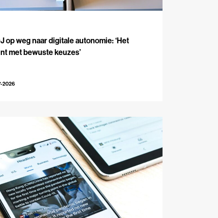
J
 op weg naar digitale autonomie: ‘Het
int met bewuste keuzes’
7-2026