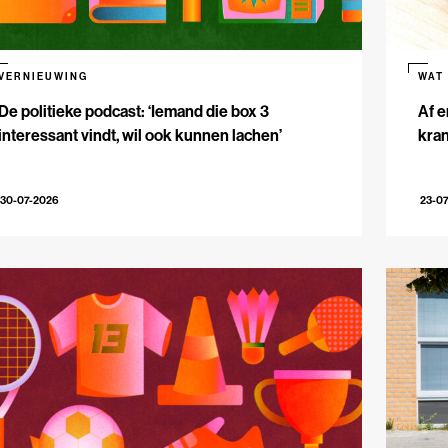
VERNIEUWING
WAT
De politieke podcast: ‘Iemand die box 3
Af e
interessant vindt, wil ook kunnen lachen’
kran
30-07-2026
23-0