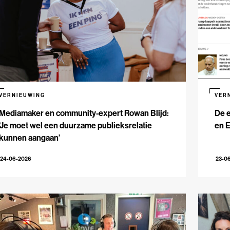
VERNIEUWING
VER
Mediamaker en community-expert Rowan Blijd:
De e
‘Je moet wel een duurzame publieksrelatie
en 
kunnen aangaan’
24-06-2026
23-0