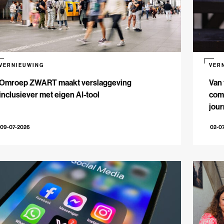
VERNIEUWING
VER
Omroep ZWART maakt verslaggeving
Van 
inclusiever met eigen AI-tool
comm
jour
09-07-2026
02-0