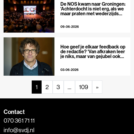
De NOS kwam naar Groningen:
‘Achterdocht is niet erg, als we
maar praten met wederzijds
respect’
09-06-2026
Hoe geef je elkaar feedback op
de redactie? ‘Van afkraken leer
je niks, maar van gejubel ook
niet’
03-06-2026
1
2
3
…
109
»
Contact
070 361 71 11
info@svdj.nl