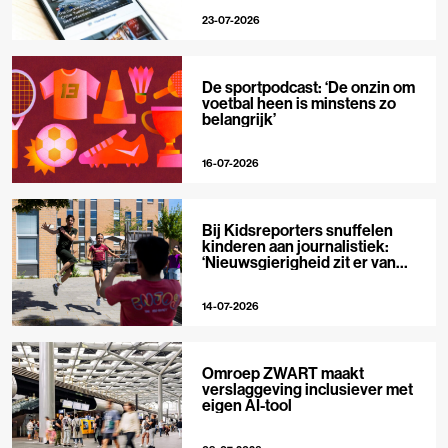
23-07-2026
De sportpodcast: ‘De onzin om
voetbal heen is minstens zo
belangrijk’
16-07-2026
Bij Kidsreporters snuffelen
kinderen aan journalistiek:
‘Nieuwsgierigheid zit er van
nature in’
14-07-2026
Omroep ZWART maakt
verslaggeving inclusiever met
eigen AI-tool