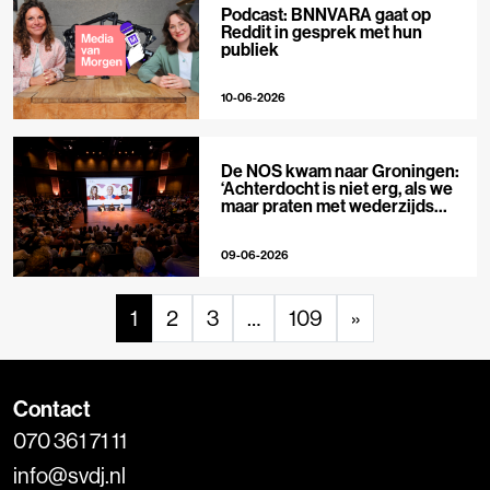
Podcast: BNNVARA gaat op
Reddit in gesprek met hun
publiek
10-06-2026
De NOS kwam naar Groningen:
‘Achterdocht is niet erg, als we
maar praten met wederzijds
respect’
09-06-2026
1
2
3
…
109
»
Contact
070 361 71 11
info@svdj.nl