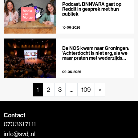
Podcast: BNNVARA gaat op
Reddit in gesprek met hun
publiek
10-06-2026
De NOS kwam naar Groningen:
‘Achterdocht is niet erg, als we
maar praten met wederzijds
respect’
09-06-2026
1
2
3
…
109
»
Contact
070 361 71 11
info@svdj.nl