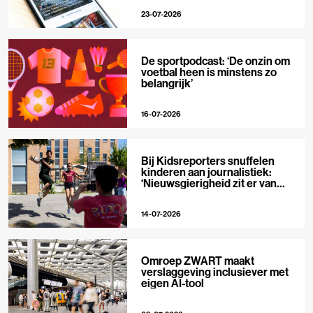
23-07-2026
De sportpodcast: ‘De onzin om
voetbal heen is minstens zo
belangrijk’
16-07-2026
Bij Kidsreporters snuffelen
kinderen aan journalistiek:
‘Nieuwsgierigheid zit er van
nature in’
14-07-2026
Omroep ZWART maakt
verslaggeving inclusiever met
eigen AI-tool