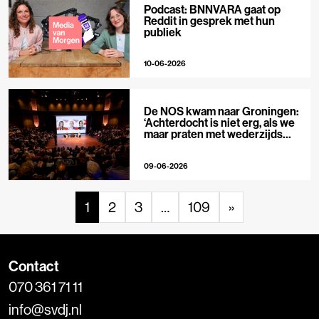
Podcast: BNNVARA gaat op
Reddit in gesprek met hun
publiek
10-06-2026
De NOS kwam naar Groningen:
‘Achterdocht is niet erg, als we
maar praten met wederzijds
respect’
09-06-2026
1
2
3
…
109
»
Contact
070 361 71 11
info@svdj.nl