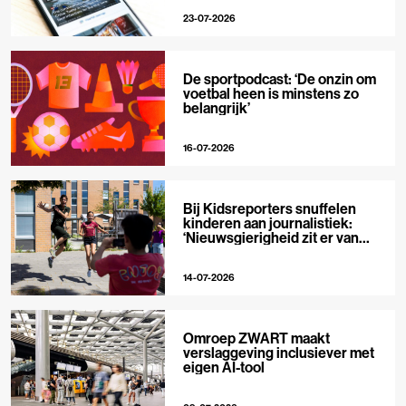
23-07-2026
De sportpodcast: ‘De onzin om
voetbal heen is minstens zo
belangrijk’
16-07-2026
Bij Kidsreporters snuffelen
kinderen aan journalistiek:
‘Nieuwsgierigheid zit er van
nature in’
14-07-2026
Omroep ZWART maakt
verslaggeving inclusiever met
eigen AI-tool