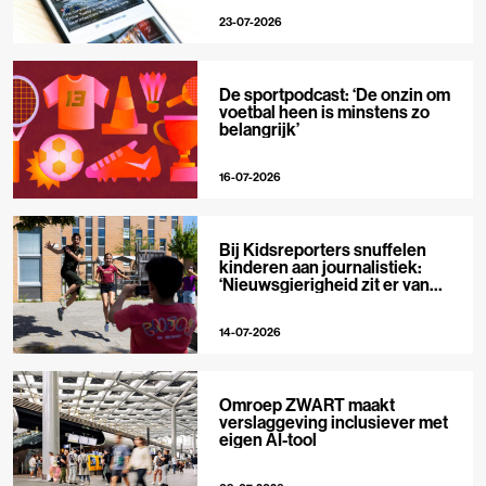
23-07-2026
De sportpodcast: ‘De onzin om
voetbal heen is minstens zo
belangrijk’
16-07-2026
Bij Kidsreporters snuffelen
kinderen aan journalistiek:
‘Nieuwsgierigheid zit er van
nature in’
14-07-2026
Omroep ZWART maakt
verslaggeving inclusiever met
eigen AI-tool