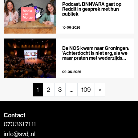
Podcast: BNNVARA gaat op
Reddit in gesprek met hun
publiek
10-06-2026
De NOS kwam naar Groningen:
‘Achterdocht is niet erg, als we
maar praten met wederzijds
respect’
09-06-2026
1
2
3
…
109
»
Contact
070 361 71 11
info@svdj.nl