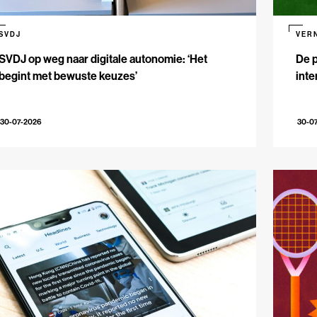
SVDJ
VER
SVDJ op weg naar digitale autonomie: ‘Het
De p
begint met bewuste keuzes’
inte
30-07-2026
30-0