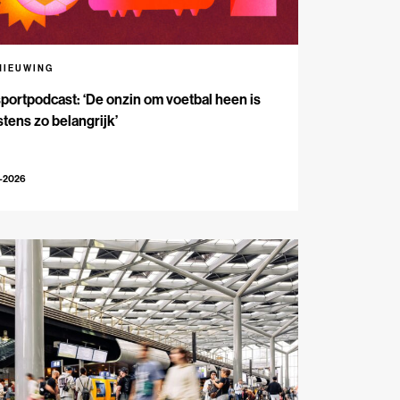
NIEUWING
portpodcast: ‘De onzin om voetbal heen is
tens zo belangrijk’
7-2026