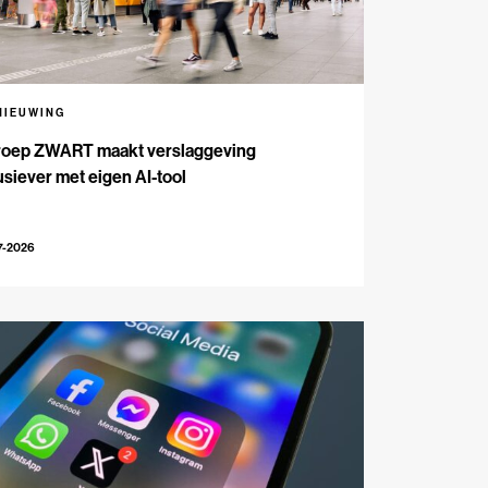
NIEUWING
oep ZWART maakt verslaggeving
usiever met eigen AI-tool
7-2026