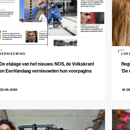
VERNIEUWING
LOK
De etalage van het nieuws: NOS, de Volkskrant
Reg
en EenVandaag vernieuwden hun voorpagina
‘De 
23-06-2026
18-0