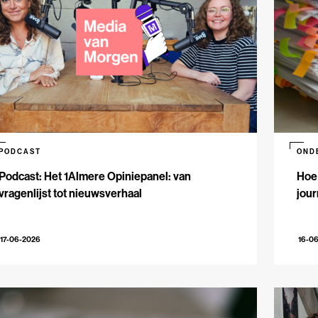
PODCAST
OND
Podcast: Het 1Almere Opiniepanel: van
Hoe 
vragenlijst tot nieuwsverhaal
jour
17-06-2026
16-0