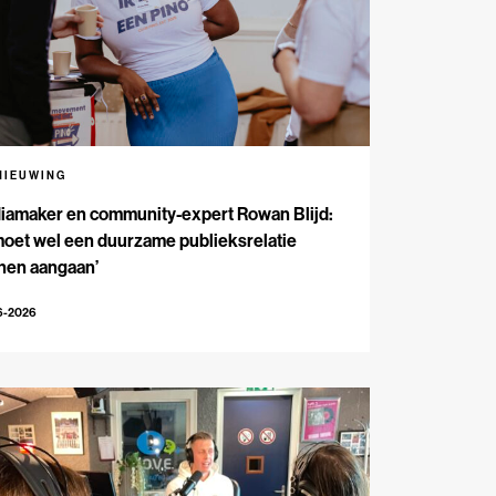
NIEUWING
iamaker en community-expert Rowan Blijd:
moet wel een duurzame publieksrelatie
nen aangaan’
6-2026