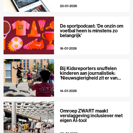
23-07-2026
De sportpodcast: ‘De onzin om
voetbal heen is minstens zo
belangrijk’
16-07-2026
Bij Kidsreporters snuffelen
kinderen aan journalistiek:
‘Nieuwsgierigheid zit er van
nature in’
14-07-2026
Omroep ZWART maakt
verslaggeving inclusiever met
eigen AI-tool