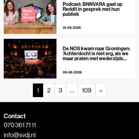
Podcast: BNNVARA gaat op
Reddit in gesprek met hun
publiek
10-06-2026
De NOS kwam naar Groningen:
‘Achterdocht is niet erg, als we
maar praten met wederzijds
respect’
09-06-2026
1
2
3
…
109
»
Contact
070 361 71 11
info@svdj.nl