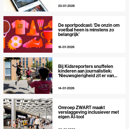
23-07-2026
De sportpodcast: ‘De onzin om
voetbal heen is minstens zo
belangrijk’
16-07-2026
Bij Kidsreporters snuffelen
kinderen aan journalistiek:
‘Nieuwsgierigheid zit er van
nature in’
14-07-2026
Omroep ZWART maakt
verslaggeving inclusiever met
eigen AI-tool