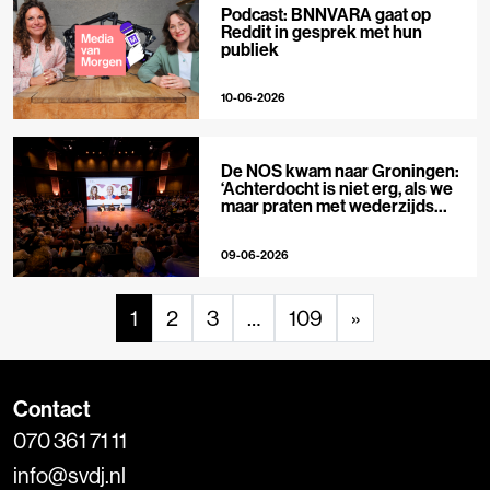
Podcast: BNNVARA gaat op
Reddit in gesprek met hun
publiek
10-06-2026
De NOS kwam naar Groningen:
‘Achterdocht is niet erg, als we
maar praten met wederzijds
respect’
09-06-2026
1
2
3
…
109
»
Contact
070 361 71 11
info@svdj.nl