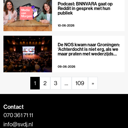
Podcast: BNNVARA gaat op
Reddit in gesprek met hun
publiek
10-06-2026
De NOS kwam naar Groningen:
‘Achterdocht is niet erg, als we
maar praten met wederzijds
respect’
09-06-2026
1
2
3
…
109
»
Contact
070 361 71 11
info@svdj.nl