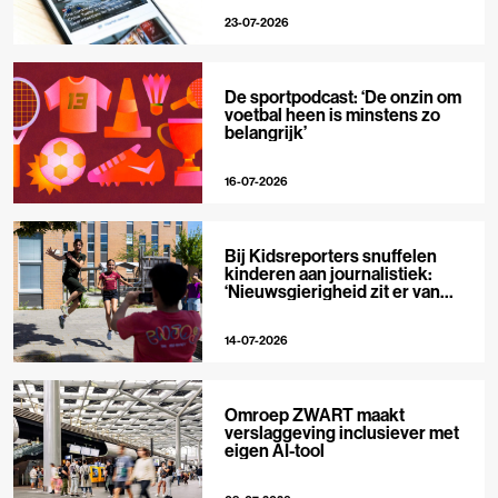
23-07-2026
De sportpodcast: ‘De onzin om
voetbal heen is minstens zo
belangrijk’
16-07-2026
Bij Kidsreporters snuffelen
kinderen aan journalistiek:
‘Nieuwsgierigheid zit er van
nature in’
14-07-2026
Omroep ZWART maakt
verslaggeving inclusiever met
eigen AI-tool