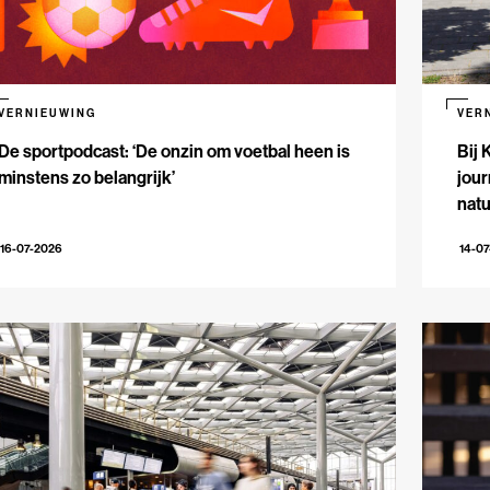
VERNIEUWING
VER
De sportpodcast: ‘De onzin om voetbal heen is
Bij 
minstens zo belangrijk’
jour
natu
16-07-2026
14-0