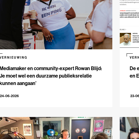
VERNIEUWING
VER
Mediamaker en community-expert Rowan Blijd:
De e
‘Je moet wel een duurzame publieksrelatie
en 
kunnen aangaan’
24-06-2026
23-0