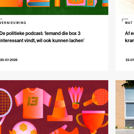
VERNIEUWING
WAT
De politieke podcast: ‘Iemand die box 3
Af e
interessant vindt, wil ook kunnen lachen’
kran
30-07-2026
23-0