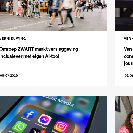
VERNIEUWING
VER
Omroep ZWART maakt verslaggeving
Van 
inclusiever met eigen AI-tool
comm
jour
09-07-2026
02-0