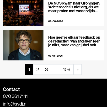
De NOS kwam naar Groningen:
‘Achterdocht is niet erg, als we
maar praten met wederzijds
respect’
09-06-2026
Hoe geef je elkaar feedback op
de redactie? ‘Van afkraken leer
je niks, maar van gejubel ook
niet’
03-06-2026
1
2
3
…
109
»
Contact
070 361 71 11
info@svdj.nl