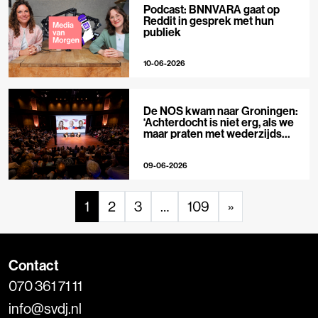
Podcast: BNNVARA gaat op
Reddit in gesprek met hun
publiek
10-06-2026
De NOS kwam naar Groningen:
‘Achterdocht is niet erg, als we
maar praten met wederzijds
respect’
09-06-2026
1
2
3
…
109
»
Contact
070 361 71 11
info@svdj.nl