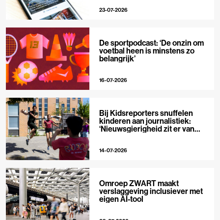
23-07-2026
De sportpodcast: ‘De onzin om
voetbal heen is minstens zo
belangrijk’
16-07-2026
Bij Kidsreporters snuffelen
kinderen aan journalistiek:
‘Nieuwsgierigheid zit er van
nature in’
14-07-2026
Omroep ZWART maakt
verslaggeving inclusiever met
eigen AI-tool