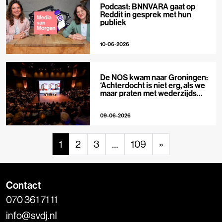
Podcast: BNNVARA gaat op
Reddit in gesprek met hun
publiek
10-06-2026
De NOS kwam naar Groningen:
‘Achterdocht is niet erg, als we
maar praten met wederzijds
respect’
09-06-2026
1
2
3
…
109
»
Contact
070 361 71 11
info@svdj.nl