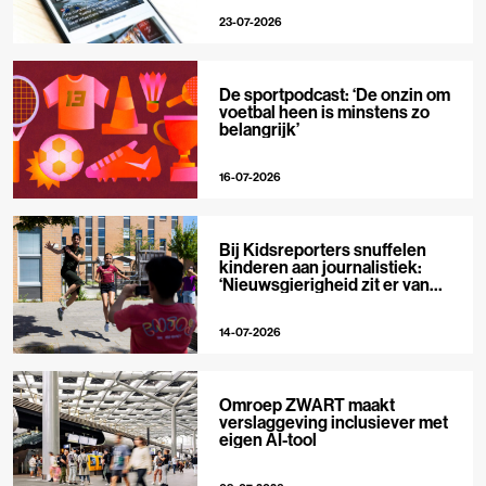
23-07-2026
De sportpodcast: ‘De onzin om
voetbal heen is minstens zo
belangrijk’
16-07-2026
Bij Kidsreporters snuffelen
kinderen aan journalistiek:
‘Nieuwsgierigheid zit er van
nature in’
14-07-2026
Omroep ZWART maakt
verslaggeving inclusiever met
eigen AI-tool