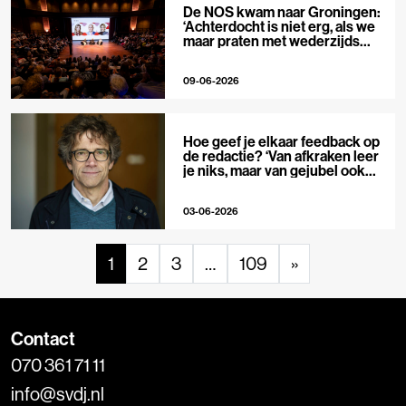
De NOS kwam naar Groningen:
‘Achterdocht is niet erg, als we
maar praten met wederzijds
respect’
09-06-2026
Hoe geef je elkaar feedback op
de redactie? ‘Van afkraken leer
je niks, maar van gejubel ook
niet’
03-06-2026
1
2
3
…
109
»
Contact
070 361 71 11
info@svdj.nl