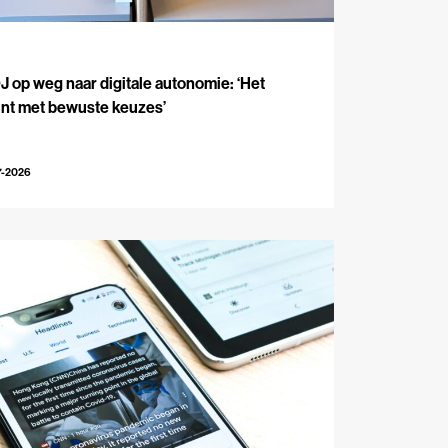
J
 op weg naar digitale autonomie: ‘Het
int met bewuste keuzes’
7-2026