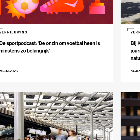
VERNIEUWING
VER
De sportpodcast: ‘De onzin om voetbal heen is
Bij 
minstens zo belangrijk’
jour
natu
16-07-2026
14-0