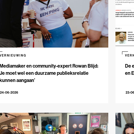
VERNIEUWING
VER
Mediamaker en community-expert Rowan Blijd:
De e
‘Je moet wel een duurzame publieksrelatie
en 
kunnen aangaan’
24-06-2026
23-0