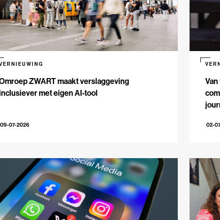
VERNIEUWING
VER
Omroep ZWART maakt verslaggeving
Van 
inclusiever met eigen AI-tool
comm
jour
09-07-2026
02-0