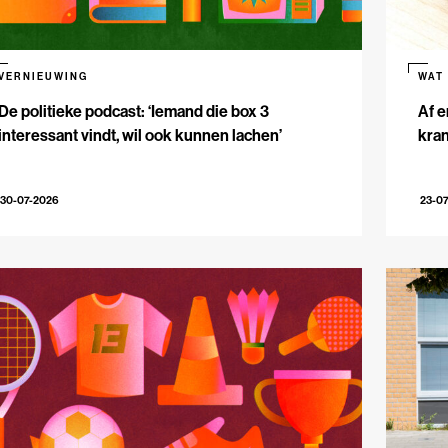
VERNIEUWING
WAT
De politieke podcast: ‘Iemand die box 3
Af e
interessant vindt, wil ook kunnen lachen’
kran
30-07-2026
23-0