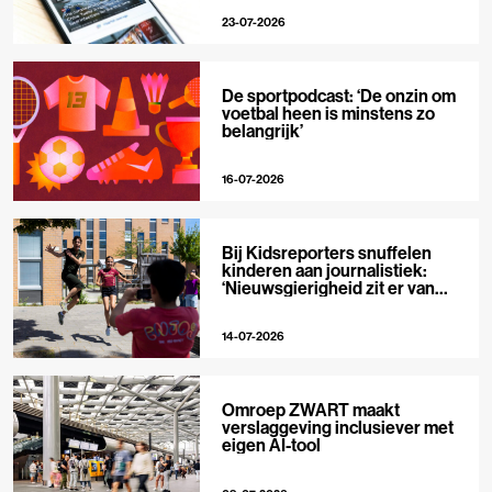
23-07-2026
De sportpodcast: ‘De onzin om
voetbal heen is minstens zo
belangrijk’
16-07-2026
Bij Kidsreporters snuffelen
kinderen aan journalistiek:
‘Nieuwsgierigheid zit er van
nature in’
14-07-2026
Omroep ZWART maakt
verslaggeving inclusiever met
eigen AI-tool