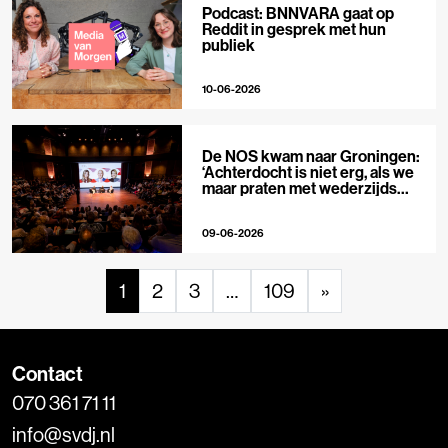
Podcast: BNNVARA gaat op
Reddit in gesprek met hun
publiek
10-06-2026
De NOS kwam naar Groningen:
‘Achterdocht is niet erg, als we
maar praten met wederzijds
respect’
09-06-2026
1
2
3
…
109
»
Contact
070 361 71 11
info@svdj.nl