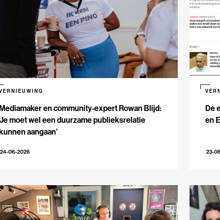
VERNIEUWING
VER
Mediamaker en community-expert Rowan Blijd:
De e
‘Je moet wel een duurzame publieksrelatie
en 
kunnen aangaan’
24-06-2026
23-0