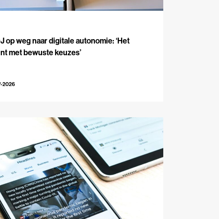
J
 op weg naar digitale autonomie: ‘Het
int met bewuste keuzes’
7-2026