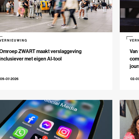
VERNIEUWING
VER
Omroep ZWART maakt verslaggeving
Van 
inclusiever met eigen AI-tool
comm
jour
09-07-2026
02-0