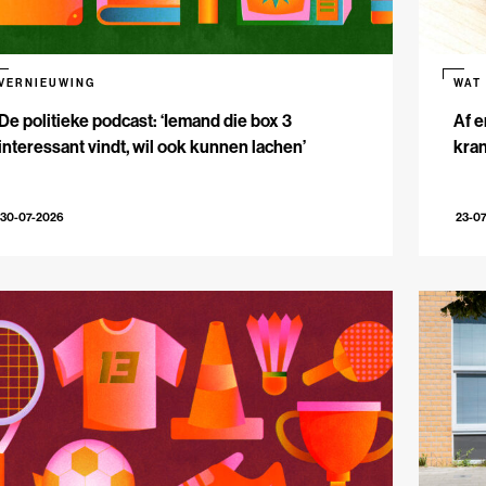
VERNIEUWING
WAT
De politieke podcast: ‘Iemand die box 3
Af e
interessant vindt, wil ook kunnen lachen’
kran
30-07-2026
23-0