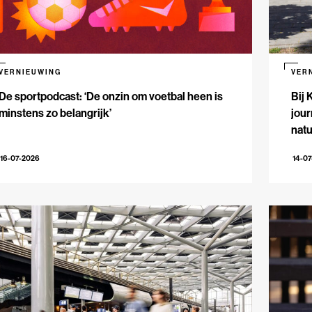
VERNIEUWING
VER
De sportpodcast: ‘De onzin om voetbal heen is
Bij 
minstens zo belangrijk’
jour
natu
16-07-2026
14-0