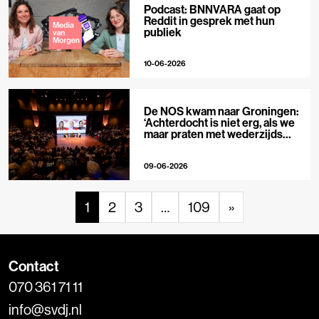
Podcast: BNNVARA gaat op
Reddit in gesprek met hun
publiek
10-06-2026
De NOS kwam naar Groningen:
‘Achterdocht is niet erg, als we
maar praten met wederzijds
respect’
09-06-2026
1
2
3
…
109
»
Contact
070 361 71 11
info@svdj.nl