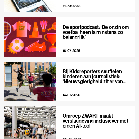
23-07-2026
De sportpodcast: ‘De onzin om
voetbal heen is minstens zo
belangrijk’
16-07-2026
Bij Kidsreporters snuffelen
kinderen aan journalistiek:
‘Nieuwsgierigheid zit er van
nature in’
14-07-2026
Omroep ZWART maakt
verslaggeving inclusiever met
eigen AI-tool