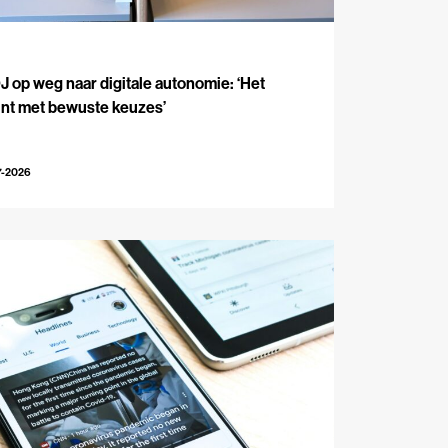
J
 op weg naar digitale autonomie: ‘Het
int met bewuste keuzes’
7-2026