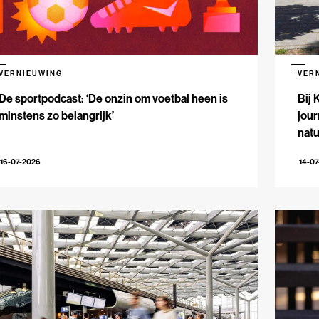
VERNIEUWING
VER
De sportpodcast: ‘De onzin om voetbal heen is
Bij 
minstens zo belangrijk’
jour
natu
16-07-2026
14-0