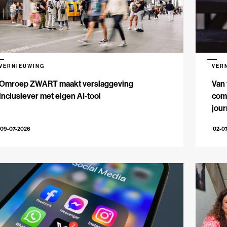
VERNIEUWING
VER
Omroep ZWART maakt verslaggeving
Van 
inclusiever met eigen AI-tool
comm
jour
09-07-2026
02-0