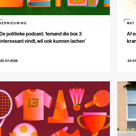
VERNIEUWING
WAT
De politieke podcast: ‘Iemand die box 3
Af e
interessant vindt, wil ook kunnen lachen’
kran
30-07-2026
23-0