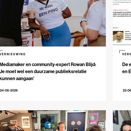
VERNIEUWING
VER
Mediamaker en community-expert Rowan Blijd:
De e
‘Je moet wel een duurzame publieksrelatie
en 
kunnen aangaan’
24-06-2026
23-0