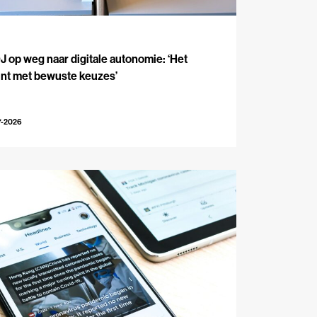
J
 op weg naar digitale autonomie: ‘Het
int met bewuste keuzes’
7-2026