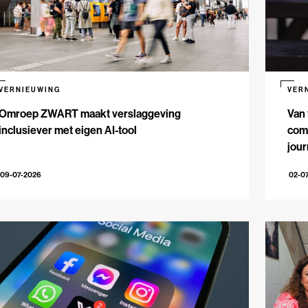
VERNIEUWING
VER
Omroep ZWART maakt verslaggeving
Van 
inclusiever met eigen AI-tool
comm
jour
09-07-2026
02-0