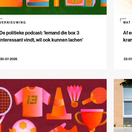
VERNIEUWING
WAT
De politieke podcast: ‘Iemand die box 3
Af e
interessant vindt, wil ook kunnen lachen’
kran
30-07-2026
23-0