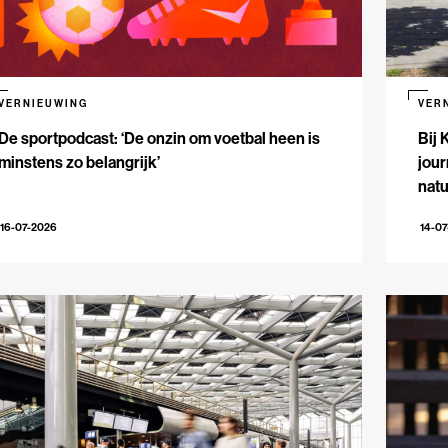
VERNIEUWING
VER
De sportpodcast: ‘De onzin om voetbal heen is
Bij 
minstens zo belangrijk’
jour
natu
16-07-2026
14-0