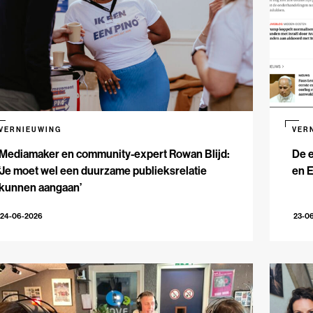
VERNIEUWING
VER
Mediamaker en community-expert Rowan Blijd:
De e
‘Je moet wel een duurzame publieksrelatie
en 
kunnen aangaan’
24-06-2026
23-0