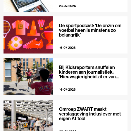
23-07-2026
De sportpodcast: ‘De onzin om
voetbal heen is minstens zo
belangrijk’
16-07-2026
Bij Kidsreporters snuffelen
kinderen aan journalistiek:
‘Nieuwsgierigheid zit er van
nature in’
14-07-2026
Omroep ZWART maakt
verslaggeving inclusiever met
eigen AI-tool