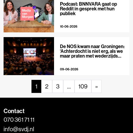
Podcast: BNNVARA gaat op
Reddit in gesprek met hun
publiek
10-06-2026
De NOS kwam naar Groningen:
‘Achterdocht is niet erg, als we
maar praten met wederzijds
respect’
09-06-2026
1
2
3
…
109
»
Contact
070 361 71 11
info@svdj.nl